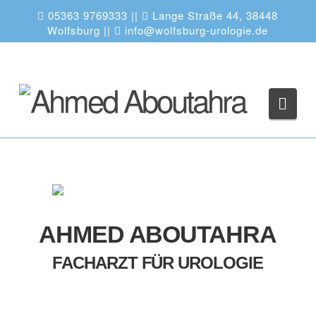
05363 9769333
||
Lange Straße 44, 38448
Wolfsburg ||
info@wolfsburg-urologie.de
Navi
AHMED ABOUTAHRA
FACHARZT FÜR UROLOGIE