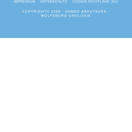
IMPRESSUM
DATENSCHUTZ
COOKIE-RICHTLINIE (EU)
COPYRIGHT© 2026 - AHMED ABOUTAHRA -
WOLFSBURG-UROLOGIE